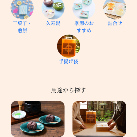
干菓子・
久寿湯
季節のお
詰合せ
煎餅
すすめ
手提げ袋
用途から探す