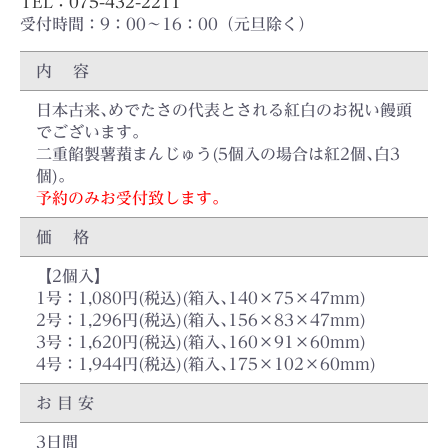
TEL：075-432-2211
受付時間：9：00～16：00（元旦除く）
内 容
日本古来､めでたさの代表とされる紅白のお祝い饅頭
でございます｡
二重餡製薯蕷まんじゅう(5個入の場合は紅2個､白3
個)｡
予約のみお受付致します｡
価 格
【2個入】
1号：1,080円(税込)(箱入､140×75×47mm)
2号：1,296円(税込)(箱入､156×83×47mm)
3号：1,620円(税込)(箱入､160×91×60mm)
4号：1,944円(税込)(箱入､175×102×60mm)
お 目 安
3日間