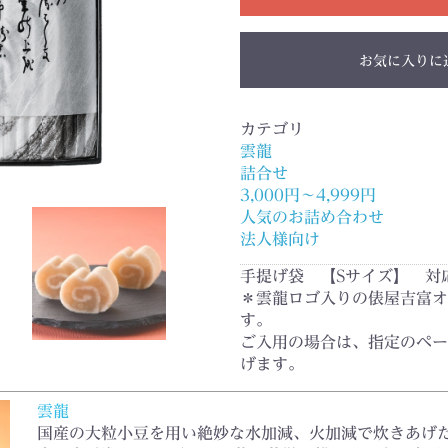
お気に入りに
カテゴリ
雲龍
詰合せ
3,000円～4,999円
人気のお詰め合わせ
法人様向け
手提げ袋 【Sサイズ】 対
＊雲龍ロゴ入りの俵屋吉富オ
す。
ご入用の場合は、指定のペー
げます。
雲龍
国産の大粒小豆を用い絶妙な水加減、火加減で炊きあげ