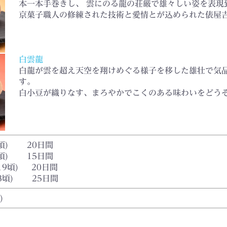
本一本手巻きし、 雲にのる龍の荘厳で雄々しい姿を表現
京菓子職人の修練された技術と愛情とが込められた俵屋
白雲龍
白龍が雲を超え天空を翔けめぐる様子を移した雄壮で気
す。
白小豆が織りなす、まろやかでこくのある味わいをどう
30頃) 20日間
30頃) 15日間
/19頃) 20日間
/3頃) 25日間
)