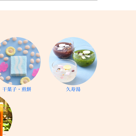
干菓子・煎餅
久寿湯