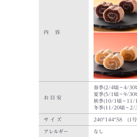
内 容
春季(2/4頃～4/
夏季(5/1頃～9/
お 目 安
秋季(10/1頃～11
冬季(11/20頃～2
サ イ ズ
240*144*58 (1号
アレルギー
なし